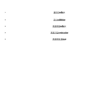
갤러리
gallery
전시
exhibition
회원화랑
gallery
회원가입
registration
회원화랑 맵
map