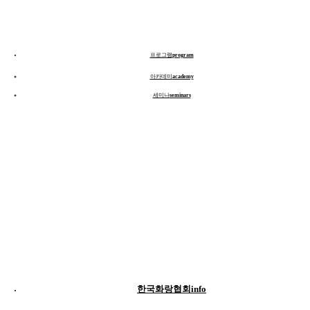
프로그램
program
아카데미
academy
세미나
seminars
한국화랑협회
info