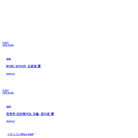
더 보기
VIEW MORE
[평론]
BURL WOOD, 오윤영 展
2026-05-22
더 보기
VIEW MORE
[평론]
천천히 단단해지는 것들, 정다운 展
2026-05-22
east
가옥 더 보기
More Gaok