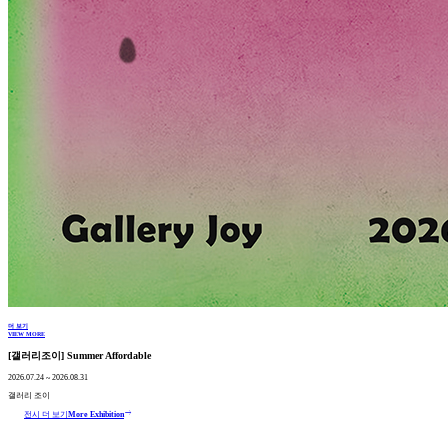
더 보기
VIEW MORE
[갤러리조이] Summer Affordable
2026.07.24 ~ 2026.08.31
갤러리 조이
east
전시 더 보기
More Exhibition