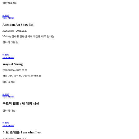
히든엠갤러리
더 보기
VIEW MORE
Attention Art Show 5th
2026.08.08 ~ 2026.08.17
Weixing 김세중 전병삼 제제 채성필 태우 황나현
갤러리 그림손
더 보기
VIEW MORE
Ways of Seeing
2026.08.05 ~ 2026.08.26
강태구몬, 박유진, 수레아, 캔앤츄르
비디 갤러리
더 보기
VIEW MORE
구조적 밀도 : 세 개의 시선
갤러리 다선
더 보기
VIEW MORE
이브 초대전: I am what I eat
2026.08.05 ~ 2026.08.22