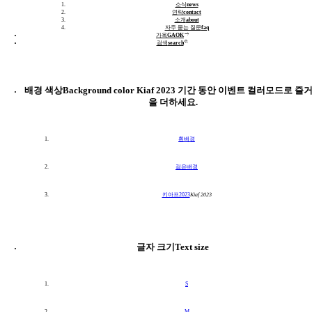
소식
news
연락
contact
소개
about
자주 묻는 질문
faq
east
가옥
GAOK
search
검색
search
배경 색상
Background color
Kiaf 2023 기간 동안 이벤트 컬러모드로 즐
을 더하세요.
흰배경
검은배경
키아프2023
Kiaf 2023
글자 크기
Text size
S
M