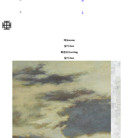
L
메뉴
menu
닫기
close
화면모드
setting
닫기
close