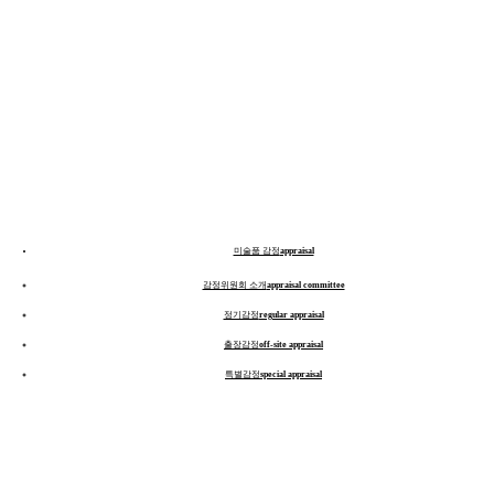
미술품 감정
appraisal
감정위원회 소개
appraisal committee
정기감정
regular appraisal
출장감정
off-site appraisal
특별감정
special appraisal