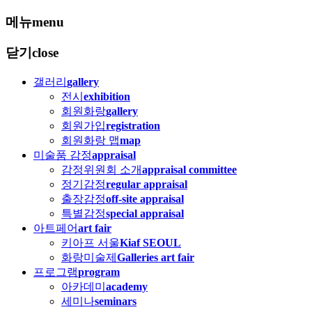
메뉴
menu
닫기
close
갤러리
gallery
전시
exhibition
회원화랑
gallery
회원가입
registration
회원화랑 맵
map
미술품 감정
appraisal
감정위원회 소개
appraisal committee
정기감정
regular appraisal
출장감정
off-site appraisal
특별감정
special appraisal
아트페어
art fair
키아프 서울
Kiaf SEOUL
화랑미술제
Galleries art fair
프로그램
program
아카데미
academy
세미나
seminars