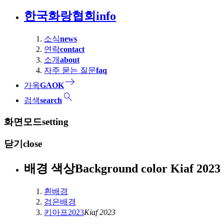
한국화랑협회
info
소식
news
연락
contact
소개
about
자주 묻는 질문
faq
east
가옥
GAOK
search
검색
search
화면모드
setting
닫기
close
배경 색상
Background color
Kiaf 2
흰배경
검은배경
키아프2023
Kiaf 2023