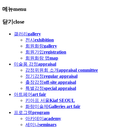
메뉴
menu
닫기
close
갤러리
gallery
전시
exhibition
회원화랑
gallery
회원가입
registration
회원화랑 맵
map
미술품 감정
appraisal
감정위원회 소개
appraisal committee
정기감정
regular appraisal
출장감정
off-site appraisal
특별감정
special appraisal
아트페어
art fair
키아프 서울
Kiaf SEOUL
화랑미술제
Galleries art fair
프로그램
program
아카데미
academy
세미나
seminars