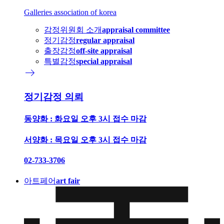
Galleries association of korea
감정위원회 소개
appraisal committee
정기감정
regular appraisal
출장감정
off-site appraisal
특별감정
special appraisal
east
정기감정 의뢰
동양화 : 화요일 오후 3시 접수 마감
서양화 : 목요일 오후 3시 접수 마감
02-733-3706
아트페어
art fair