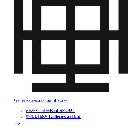
Galleries association of korea
키아프 서울
Kiaf SEOUL
화랑미술제
Galleries art fair
east