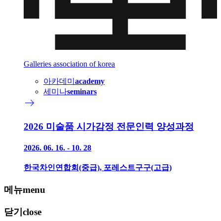
Galleries association of korea
아카데미
academy
세미나
seminars
east
2026 미술품 시가감정 전문인력 양성과정
2026. 06. 16. - 10. 28
한국차인연합회(중급), 포레스트구구(고급)
메뉴
menu
닫기
close