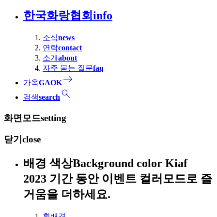
한국화랑협회
info
소식
news
연락
contact
소개
about
자주 묻는 질문
faq
east
가옥
GAOK
search
검색
search
화면모드
setting
닫기
close
배경 색상
Background color
Kiaf
2023 기간 동안 이벤트 컬러모드로 즐
거움을 더하세요.
흰배경