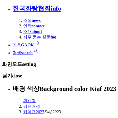
한국화랑협회
info
소식
news
연락
contact
소개
about
자주 묻는 질문
faq
east
가옥
GAOK
search
검색
search
화면모드
setting
닫기
close
배경 색상
Background color
Kiaf 2
흰배경
검은배경
키아프2023
Kiaf 2023