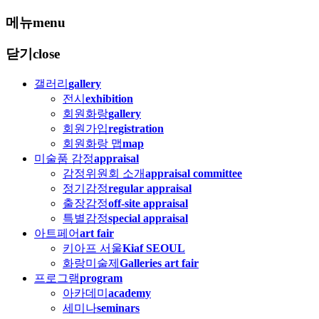
메뉴
menu
닫기
close
갤러리
gallery
전시
exhibition
회원화랑
gallery
회원가입
registration
회원화랑 맵
map
미술품 감정
appraisal
감정위원회 소개
appraisal committee
정기감정
regular appraisal
출장감정
off-site appraisal
특별감정
special appraisal
아트페어
art fair
키아프 서울
Kiaf SEOUL
화랑미술제
Galleries art fair
프로그램
program
아카데미
academy
세미나
seminars