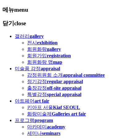
메뉴
menu
닫기
close
갤러리
gallery
전시
exhibition
회원화랑
gallery
회원가입
registration
회원화랑 맵
map
미술품 감정
appraisal
감정위원회 소개
appraisal committee
정기감정
regular appraisal
출장감정
off-site appraisal
특별감정
special appraisal
아트페어
art fair
키아프 서울
Kiaf SEOUL
화랑미술제
Galleries art fair
프로그램
program
아카데미
academy
세미나
seminars