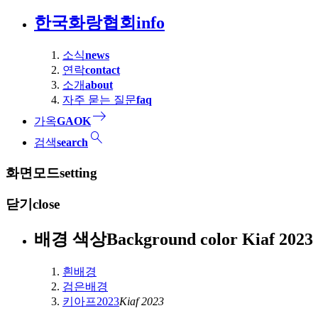
한국화랑협회
info
소식
news
연락
contact
소개
about
자주 묻는 질문
faq
east
가옥
GAOK
search
검색
search
화면모드
setting
닫기
close
배경 색상
Background color
Kiaf 2
흰배경
검은배경
키아프2023
Kiaf 2023