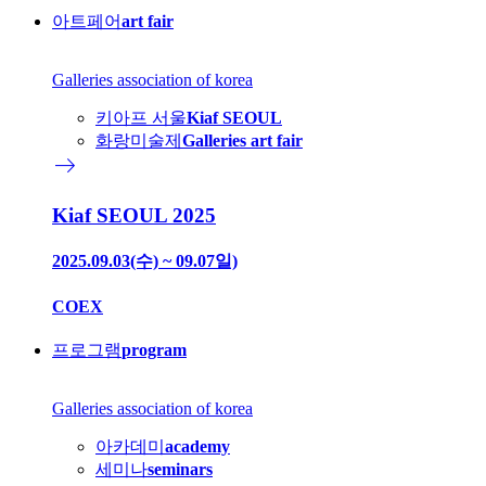
아트페어
art fair
Galleries association of korea
키아프 서울
Kiaf SEOUL
화랑미술제
Galleries art fair
east
Kiaf SEOUL 2025
2025.09.03(수) ~ 09.07일)
COEX
프로그램
program
Galleries association of korea
아카데미
academy
세미나
seminars