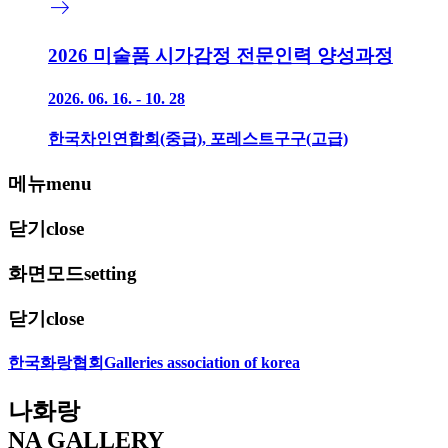
east
2026 미술품 시가감정 전문인력 양성과정
2026. 06. 16. - 10. 28
한국차인연합회(중급), 포레스트구구(고급)
메뉴
menu
닫기
close
화면모드
setting
닫기
close
한국화랑협회
Galleries association of korea
나화랑
NA GALLERY