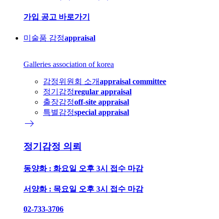
가입 공고 바로가기
미술품 감정
appraisal
Galleries association of korea
감정위원회 소개
appraisal committee
정기감정
regular appraisal
출장감정
off-site appraisal
특별감정
special appraisal
east
정기감정 의뢰
동양화 : 화요일 오후 3시 접수 마감
서양화 : 목요일 오후 3시 접수 마감
02-733-3706