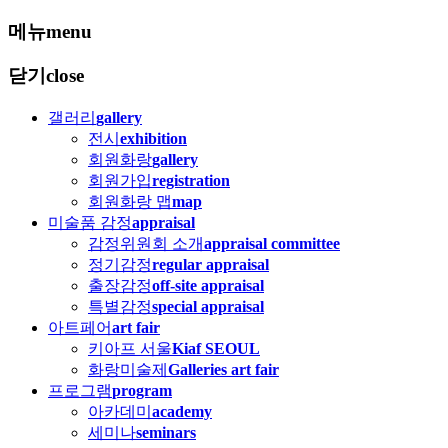
메뉴
menu
닫기
close
갤러리
gallery
전시
exhibition
회원화랑
gallery
회원가입
registration
회원화랑 맵
map
미술품 감정
appraisal
감정위원회 소개
appraisal committee
정기감정
regular appraisal
출장감정
off-site appraisal
특별감정
special appraisal
아트페어
art fair
키아프 서울
Kiaf SEOUL
화랑미술제
Galleries art fair
프로그램
program
아카데미
academy
세미나
seminars