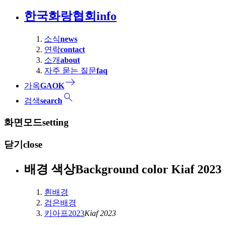
한국화랑협회
info
소식
news
연락
contact
소개
about
자주 묻는 질문
faq
east
가옥
GAOK
search
검색
search
화면모드
setting
닫기
close
배경 색상
Background color
Kiaf 2
흰배경
검은배경
키아프2023
Kiaf 2023