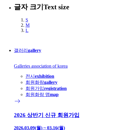
글자 크기
Text size
S
M
L
갤러리
gallery
Galleries association of korea
전시
exhibition
회원화랑
gallery
회원가입
registration
회원화랑 맵
map
east
2026 상반기 신규 회원가입
2026.03.09(월) ~ 03.16(월)