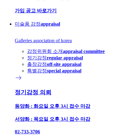
가입 공고 바로가기
미술품 감정
appraisal
Galleries association of korea
감정위원회 소개
appraisal committee
정기감정
regular appraisal
출장감정
off-site appraisal
특별감정
special appraisal
east
정기감정 의뢰
동양화 : 화요일 오후 3시 접수 마감
서양화 : 목요일 오후 3시 접수 마감
02-733-3706