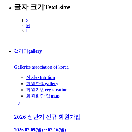
글자 크기
Text size
S
M
L
갤러리
gallery
Galleries association of korea
전시
exhibition
회원화랑
gallery
회원가입
registration
회원화랑 맵
map
east
2026 상반기 신규 회원가입
2026.03.09(월) ~ 03.16(월)