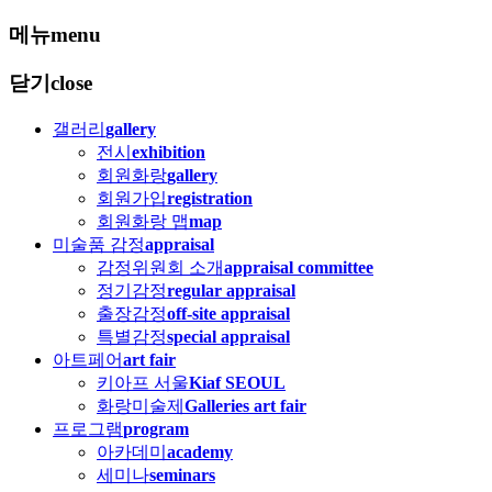
메뉴
menu
닫기
close
갤러리
gallery
전시
exhibition
회원화랑
gallery
회원가입
registration
회원화랑 맵
map
미술품 감정
appraisal
감정위원회 소개
appraisal committee
정기감정
regular appraisal
출장감정
off-site appraisal
특별감정
special appraisal
아트페어
art fair
키아프 서울
Kiaf SEOUL
화랑미술제
Galleries art fair
프로그램
program
아카데미
academy
세미나
seminars