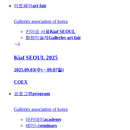
아트페어
art fair
Galleries association of korea
키아프 서울
Kiaf SEOUL
화랑미술제
Galleries art fair
east
Kiaf SEOUL 2025
2025.09.03(수) ~ 09.07일)
COEX
프로그램
program
Galleries association of korea
아카데미
academy
세미나
seminars