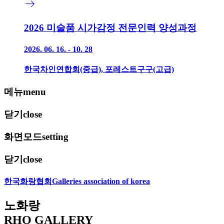
east
2026 미술품 시가감정 전문인력 양성과정
2026. 06. 16. - 10. 28
한국차인연합회(중급), 포레스트구구(고급)
메뉴
menu
닫기
close
화면모드
setting
닫기
close
한국화랑협회
Galleries association of korea
노화랑
RHO GALLERY