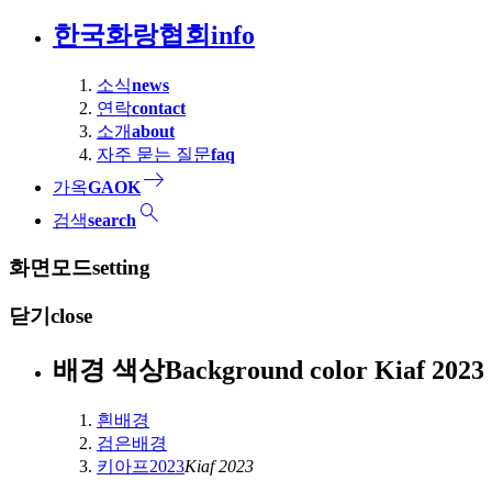
한국화랑협회
info
소식
news
연락
contact
소개
about
자주 묻는 질문
faq
east
가옥
GAOK
search
검색
search
화면모드
setting
닫기
close
배경 색상
Background color
Kiaf 2
흰배경
검은배경
키아프2023
Kiaf 2023