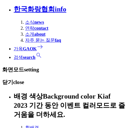
한국화랑협회
info
소식
news
연락
contact
소개
about
자주 묻는 질문
faq
east
가옥
GAOK
search
검색
search
화면모드
setting
닫기
close
배경 색상
Background color
Kiaf
2023 기간 동안 이벤트 컬러모드로 즐
거움을 더하세요.
흰배경