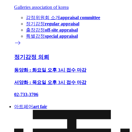
Galleries association of korea
감정위원회 소개
appraisal committee
정기감정
regular appraisal
출장감정
off-site appraisal
특별감정
special appraisal
east
정기감정 의뢰
동양화 : 화요일 오후 3시 접수 마감
서양화 : 목요일 오후 3시 접수 마감
02-733-3706
아트페어
art fair