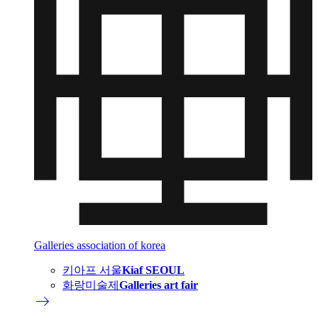
Galleries association of korea
키아프 서울
Kiaf SEOUL
화랑미술제
Galleries art fair
east