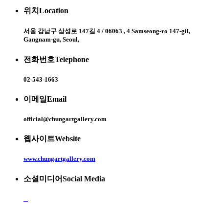
위치
Location
서울 강남구 삼성로 147길 4 / 06063 , 4 Samseong-ro 147-gil,
Gangnam-gu, Seoul,
전화번호
Telephone
02-543-1663
이메일
Email
official@chungartgallery.com
웹사이트
Website
www.chungartgallery.com
소셜미디어
Social Media