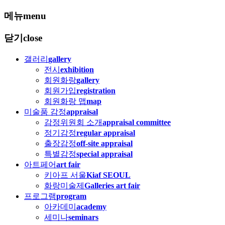
메뉴
menu
닫기
close
갤러리
gallery
전시
exhibition
회원화랑
gallery
회원가입
registration
회원화랑 맵
map
미술품 감정
appraisal
감정위원회 소개
appraisal committee
정기감정
regular appraisal
출장감정
off-site appraisal
특별감정
special appraisal
아트페어
art fair
키아프 서울
Kiaf SEOUL
화랑미술제
Galleries art fair
프로그램
program
아카데미
academy
세미나
seminars