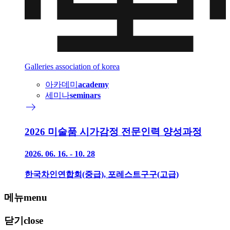
Galleries association of korea
아카데미
academy
세미나
seminars
east
2026 미술품 시가감정 전문인력 양성과정
2026. 06. 16. - 10. 28
한국차인연합회(중급), 포레스트구구(고급)
메뉴
menu
닫기
close